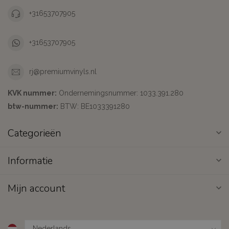
+31653707905
+31653707905
rj@premiumvinyls.nl
KVK nummer:
Ondernemingsnummer: 1033.391.280
btw-nummer:
BTW: BE1033391280
Categorieën
Informatie
Mijn account