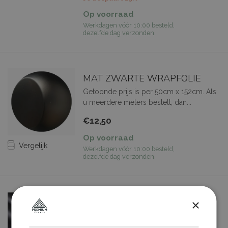
Op voorraad
Werkdagen vóór 10:00 besteld,
dezelfde dag verzonden.
MAT ZWARTE WRAPFOLIE
Getoonde prijs is per 50cm x 152cm. Als
u meerdere meters bestelt, dan...
€12,50
Op voorraad
Vergelijk
Werkdagen vóór 10:00 besteld,
dezelfde dag verzonden.
×