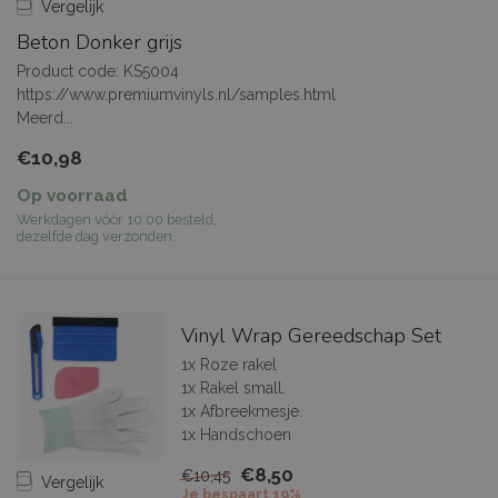
Vergelijk
Beton Donker grijs
Product code: KS5004
https://www.premiumvinyls.nl/samples.html
Meerd...
€10,98
Op voorraad
Werkdagen vóór 10:00 besteld,
dezelfde dag verzonden.
Vinyl Wrap Gereedschap Set
1x Roze rakel
1x Rakel small.
1x Afbreekmesje.
1x Handschoen
€8,50
€10,45
Vergelijk
Je bespaart 19%