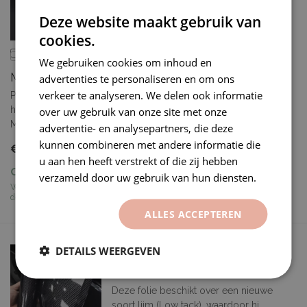
Deze website maakt gebruik van
cookies.
Vergelijk
We gebruiken cookies om inhoud en
Mat zwart vet vrij
advertenties te personaliseren en om ons
verkeer te analyseren. We delen ook informatie
Product code: KH9028
over uw gebruik van onze site met onze
https://www.premiumvinyls.nl/samples.html
Meerd...
advertentie- en analysepartners, die deze
kunnen combineren met andere informatie die
€10,98
u aan hen heeft verstrekt of die zij hebben
Op voorraad
verzameld door uw gebruik van hun diensten.
Werkdagen vóór 10:00 besteld,
dezelfde dag verzonden.
ALLES ACCEPTEREN
DETAILS WEERGEVEN
2D CARBON ZILVER
WRAPFOLIE
Deze folie beschikt over een nieuwe
soort lijm (Low tack), waardoor hi...