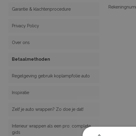
Rekeningnum
Garantie & klachtenprocedure
Privacy Policy
Over ons
Betaalmethoden
Regelgeving gebruik koplampfolie auto
Inspiratie
Zelf je auto wrappen? Zo doe je dat!
Interieur wrappen als een pro: complete
gids