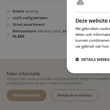
Snelle
levering
100%
veilig betalen
Deze website 
Groot assortiment
We gebruiken cookie
Betrouwbare
webshop sinds
2011 -
delen ook informatie
NL&BE
kunnen combineren m
uw gebruik van hun 
DETAILS WEERG
Meer informatie
Vragen over onze producten of je bestelling? Bekijk onze klante
bedrijfsgegevens en alle contactmogelijkheden.
Klantenservice
Bekijk onze winkels