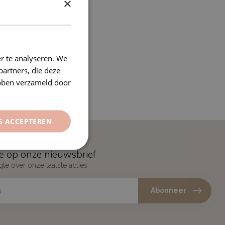
×
r te analyseren. We
partners, die deze
ebben verzameld door
S ACCEPTEREN
e op onze nieuwsbrief
gte over onze laatste acties
Abonneer