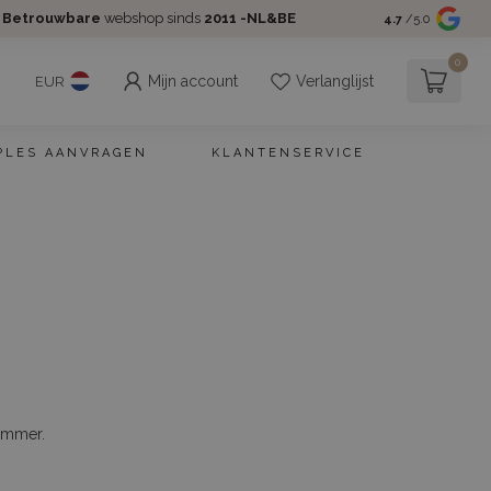
Betrouwbare
webshop sinds
2011 -NL&BE
4.7
/5.0
0
Mijn account
Verlanglijst
EUR
PLES AANVRAGEN
KLANTENSERVICE
ummer.