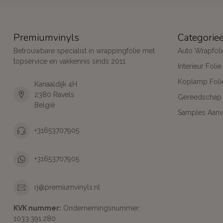
Premiumvinyls
Categorie
Betrouwbare specialist in wrappingfolie met
Auto Wrapfoli
topservice en vakkennis sinds 2011
Interieur Folie
Koplamp Foli
Kanaaldijk 4H
2380 Ravels
Gereedschap
België
Samples Aanv
+31653707905
+31653707905
rj@premiumvinyls.nl
KVK nummer:
Ondernemingsnummer:
1033.391.280