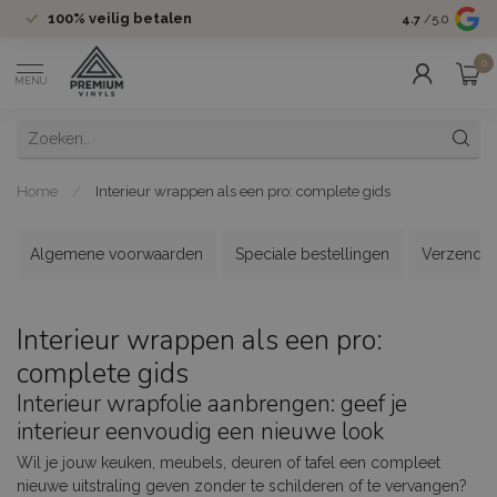
100%
veilig betalen
Groot assor
4.7
/5.0
0
MENU
Home
/
Interieur wrappen als een pro: complete gids
Algemene voorwaarden
Speciale bestellingen
Verzenden
Interieur wrappen als een pro:
complete gids
Interieur wrapfolie aanbrengen: geef je
interieur eenvoudig een nieuwe look
Wil je jouw keuken, meubels, deuren of tafel een compleet
nieuwe uitstraling geven zonder te schilderen of te vervangen?