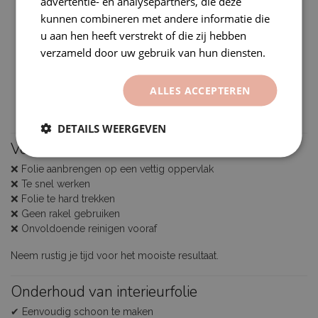
advertentie- en analysepartners, die deze
keukenkastjes
kunnen combineren met andere informatie die
tafels
u aan hen heeft verstrekt of die zij hebben
deuren
verzameld door uw gebruik van hun diensten.
meubels
vensterbanken
kasten
ALLES ACCEPTEREN
balies
wanden
DETAILS WEERGEVEN
Veelgemaakte fouten
❌ Folie aanbrengen op een vettig oppervlak
❌ Te snel werken
❌ Folie te hard trekken
❌ Geen rakel gebruiken
❌ Onvoldoende reinigen vooraf
Neem rustig je tijd voor het mooiste resultaat.
Onderhoud van interieurfolie
✔ Eenvoudig schoon te maken