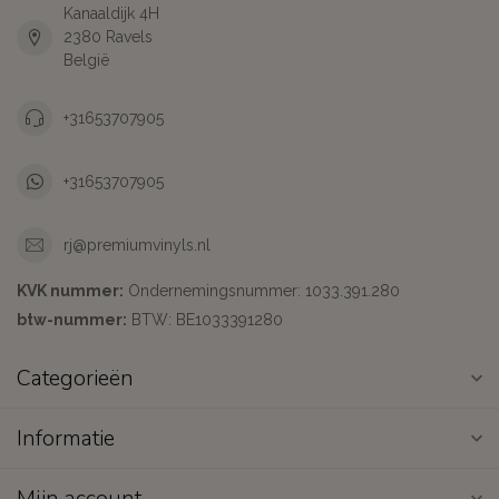
Kanaaldijk 4H
2380 Ravels
België
+31653707905
+31653707905
rj@premiumvinyls.nl
KVK nummer:
Ondernemingsnummer: 1033.391.280
btw-nummer:
BTW: BE1033391280
Categorieën
Informatie
Mijn account