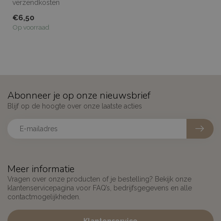
verzendkosten
geselecteerd (niet geschikt
€6,50
voor wrapfolies ...
Op voorraad
Abonneer je op onze nieuwsbrief
Blijf op de hoogte over onze laatste acties
Meer informatie
Vragen over onze producten of je bestelling? Bekijk onze
klantenservicepagina voor FAQ’s, bedrijfsgegevens en alle
contactmogelijkheden.