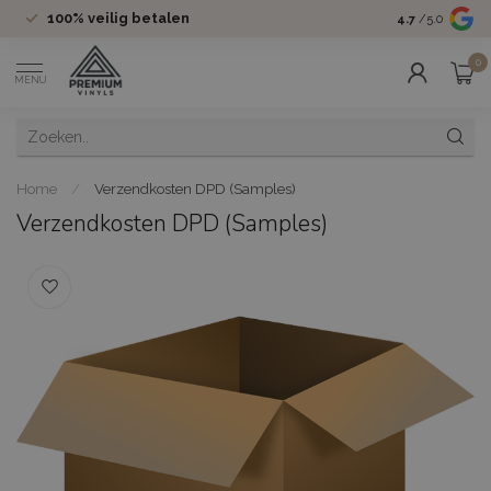
100%
veilig betalen
Groot assor
4.7
/5.0
0
MENU
Home
/
Verzendkosten DPD (Samples)
Verzendkosten DPD (Samples)