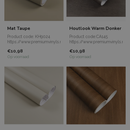
Mat Taupe
Houtlook Warm Donker
Product code: KH9024
Product code:CA145
https://www.premiumvinyls.nl/samples.html
https://www.premiumvinyls.nl/
Meerdere meters...
Meerdere meters l...
€10,98
€10,98
Op voorraad
Op voorraad