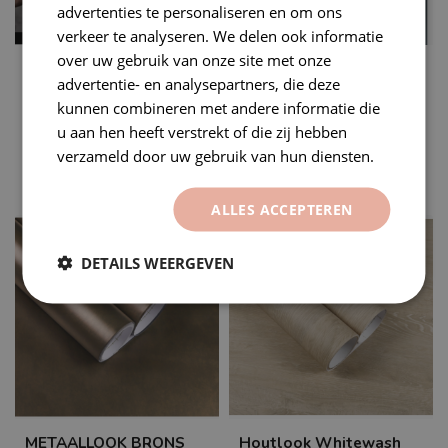
advertenties te personaliseren en om ons
verkeer te analyseren. We delen ook informatie
over uw gebruik van onze site met onze
2D CARBON ZILVER
Primer
advertentie- en analysepartners, die deze
WRAPFOLIE
Liquid Primer – 10ml
kunnen combineren met andere informatie die
Deze folie beschikt over
Voor perfecte hechting van
u aan hen heeft verstrekt of die zij hebben
een nieuwe soort lijm (Low
interieurfolie en
tack), waardoor hij makkelij...
autowrapfolie...
verzameld door uw gebruik van hun diensten.
€13,00
€15,00
Op voorraad
Op voorraad
ALLES ACCEPTEREN
DETAILS WEERGEVEN
METAALLOOK BRONS
Houtlook Whitewash