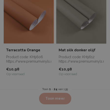
Terracotta Orange
Mat silk donker olijf
Product code: KH9606
Product code: KH9612
https://www.premiumvinyls.nl/samples.html
https://www.premiumvinyls.nl/
Meerdere meters...
Meerdere meters...
€10,98
€10,98
Op voorraad
Op voorraad
Toon
1
-
24
van 139
Toon meer