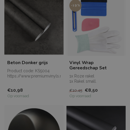
-19%
Beton Donker grijs
Vinyl Wrap
Gereedschap Set
Product code: KS5004
https://www.premiumvinyls.nl/samples.html
1x Roze rakel
Meerdere meters...
1x Rakel small.
1x Afbreekmesje.
€10,98
€8,50
€10,45
1x Handschoen
Op voorraad
Op voorraad