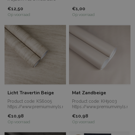
meters bestelt, dan worden
gewenste sample. en vo...
€12,50
€1,00
de...
Op voorraad
Op voorraad
Licht Travertin Beige
Mat Zandbeige
Product code: KS6005
Product code: KH9003
https://www.premiumvinyls.nl/samples.html
https://www.premiumvinyls.nl/
Meerdere meters...
Meerdere meters...
€10,98
€10,98
Op voorraad
Op voorraad