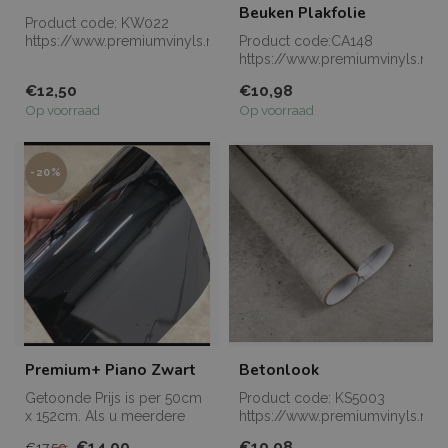
Beuken Plakfolie
Product code: KW022
https://www.premiumvinyls.nl/samples.html
Product code:CA148
Meerdere meters ...
https://www.premiumvinyls.nl/
Meerdere meters l...
€12,50
€10,98
Op voorraad
Op voorraad
-20%
Premium+ Piano Zwart
Betonlook
Getoonde Prijs is per 50cm
Product code: KS5003
x 152cm. Als u meerdere
https://www.premiumvinyls.nl/
meters bestelt, dan worden
Meerdere meters...
€14,00
€10,98
€17,50