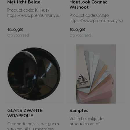
Mat licht Beige
Houtlook Cognac
Walnoot
Product code: KH9017
https://www.premiumvinyls.nl/samples.html
Product code:CA240
Meerdere meters...
https://www.premiumvinyls.nl/
Meerdere meters l...
€10,98
€10,98
Op voorraad
Op voorraad
GLANS ZWARTE
Samples
WRAPFOLIE
Vul in het vakje de
Getoonde prijs is per 50cm
productnaam of
x 152cm. Als u meerdere
productcode in van het