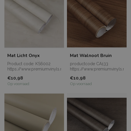
Mat Licht Onyx
Mat Walnoot Bruin
Product code: KS6002
productcode CA133
https://www.premiumvinyls.nl/samples.html
https://www.premiumvinyls.nl/
Meerdere meters...
Meerdere meters le...
€10,98
€10,98
Op voorraad
Op voorraad