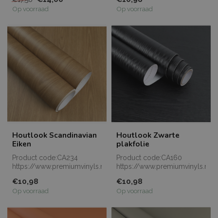
de...
Op voorraad
Op voorraad
Houtlook Scandinavian
Houtlook Zwarte
Eiken
plakfolie
Product code:CA234
Product code:CA160
https://www.premiumvinyls.nl/samples.html
https://www.premiumvinyls.nl/
Meerdere meters l...
Meerdere meters l...
€10,98
€10,98
Op voorraad
Op voorraad