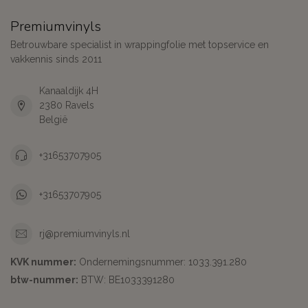
Premiumvinyls
Betrouwbare specialist in wrappingfolie met topservice en
vakkennis sinds 2011
Kanaaldijk 4H
2380 Ravels
België
+31653707905
+31653707905
rj@premiumvinyls.nl
KVK nummer:
Ondernemingsnummer: 1033.391.280
btw-nummer:
BTW: BE1033391280