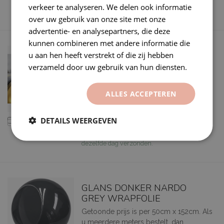
Werkdagen vóór 10:00 besteld,
verkeer te analyseren. We delen ook informatie
dezelfde dag verzonden.
over uw gebruik van onze site met onze
advertentie- en analysepartners, die deze
kunnen combineren met andere informatie die
u aan hen heeft verstrekt of die zij hebben
Geel Lampenfolie
verzameld door uw gebruik van hun diensten.
Top Deal!!! 10meters voor €50,-
Klik dan op de rolkorting!!
ALLES ACCEPTEREN
€9,95
DETAILS WEERGEVEN
Vergelijk
Op voorraad
Werkdagen vóór 10:00 besteld,
dezelfde dag verzonden.
GLANS DONKER NARDO
GREY WRAPFOLIE
Getoonde prijs is per 50cm x 152cm. Als
u meerdere meters bestelt, dan...