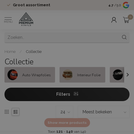
Groot assortiment
Betrouwba
4.7
/5.0
0
MENU
Home
/
Collectie
Collectie
Auto Wrapfolies
Interieur Folie
Kop
Filters
Show more products
Toon
121
-
140
van 140