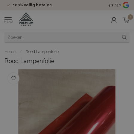
100%
veilig betalen
Groot assor
4.7
/5.0
0
MENU
Home
/
Rood Lampenfolie
Rood Lampenfolie