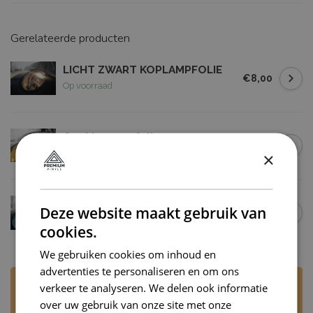
Gerelateerde producten
LICHT ZWART KOPLAMPFOLIE
€8,00
Op voorraad
Geel Lampenfolie
€9,95
Op voorraad
×
Blauw Lampenfolie
Deze website maakt gebruik van
€9,95
Op voorraad
cookies.
We gebruiken cookies om inhoud en
advertenties te personaliseren en om ons
Heb je vragen over dit product?
verkeer te analyseren. We delen ook informatie
Stuur ons een WhatsApp via +31 6 53707905 of
over uw gebruik van onze site met onze
mail naar
rj@premiumvinyls.nl
. Wij