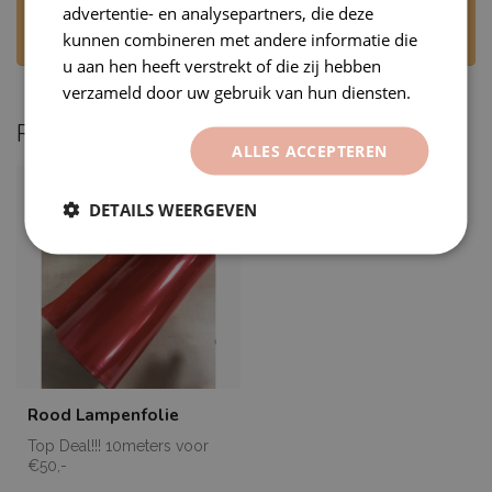
advertentie- en analysepartners, die deze
beantwoorden uw bericht op werkdagen,
kunnen combineren met andere informatie die
tijdens kantooruren.
u aan hen heeft verstrekt of die zij hebben
verzameld door uw gebruik van hun diensten.
Recent bekeken
ALLES ACCEPTEREN
DETAILS WEERGEVEN
Rood Lampenfolie
Top Deal!!! 10meters voor
€50,-