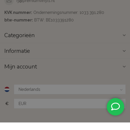
rj@premiumvinyls.nl
KVK nummer:
Ondernemingsnummer: 1033.391.280
btw-nummer:
BTW: BE1033391280
Categorieën
Informatie
Mijn account
€