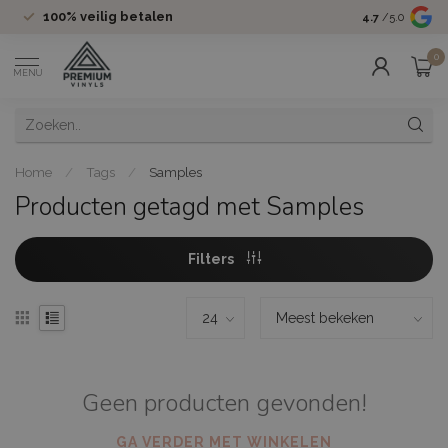
100%
veilig betalen
Groot assor
4.7
/5.0
0
MENU
Home
/
Tags
/
Samples
Producten getagd met Samples
Filters
Geen producten gevonden!
GA VERDER MET WINKELEN