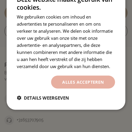
cookies.
Klantenservice
We gebruiken cookies om inhoud en
advertenties te personaliseren en om ons
verkeer te analyseren. We delen ook informatie
Bekijk onze winkels
over uw gebruik van onze site met onze
advertentie- en analysepartners, die deze
kunnen combineren met andere informatie die
u aan hen heeft verstrekt of die zij hebben
Premiumvinyls
verzameld door uw gebruik van hun diensten.
Betrouwbare specialist in wrappingfolie met topservice en
vakkennis sinds 2011
ALLES ACCEPTEREN
Kanaaldijk 4H
DETAILS WEERGEVEN
2380 Ravels
België
+31653707905