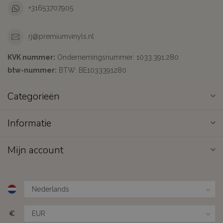
+31653707905
rj@premiumvinyls.nl
KVK nummer:
Ondernemingsnummer: 1033.391.280
btw-nummer:
BTW: BE1033391280
Categorieën
Informatie
Mijn account
€