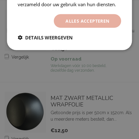
verzameld door uw gebruik van hun diensten.
SUPER MAT ZWARTE
ALLES ACCEPTEREN
WRAPFOLIE
Getoonde prijs is per 50cmx 152cm. Als u
DETAILS WEERGEVEN
meerdere meters bestelt, dan ...
€12,50
Vergelijk
Op voorraad
Werkdagen vóór 10:00 besteld,
dezelfde dag verzonden.
MAT ZWART METALLIC
WRAPFOLIE
Getoonde prijs is per 50cm x 152cm. Als
u meerdere meters bestelt, dan...
€12,50
Vergelijk