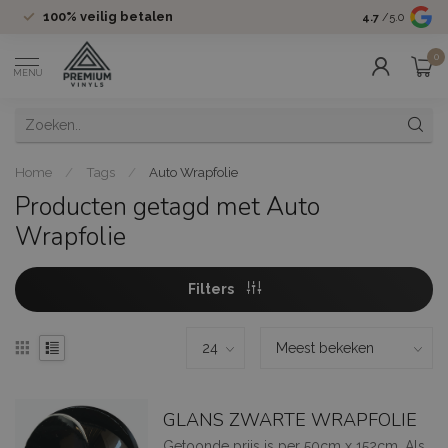
100%
veilig betalen
Groot assor
4.7
/5.0
0
MENU
Home
/
Tags
/
Auto Wrapfolie
Producten getagd met Auto
Wrapfolie
Filters
GLANS ZWARTE WRAPFOLIE
Getoonde prijs is per 50cm x 152cm. Als