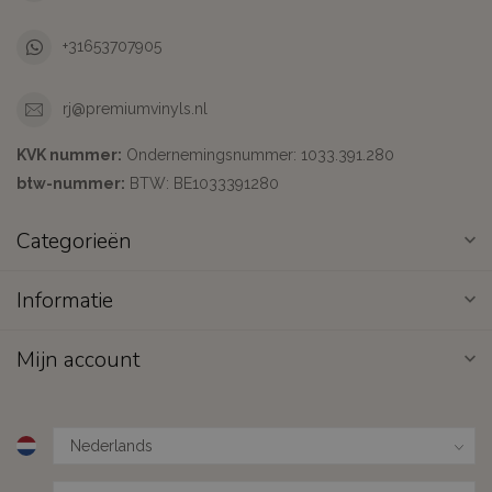
+31653707905
rj@premiumvinyls.nl
KVK nummer:
Ondernemingsnummer: 1033.391.280
btw-nummer:
BTW: BE1033391280
Categorieën
Informatie
Mijn account