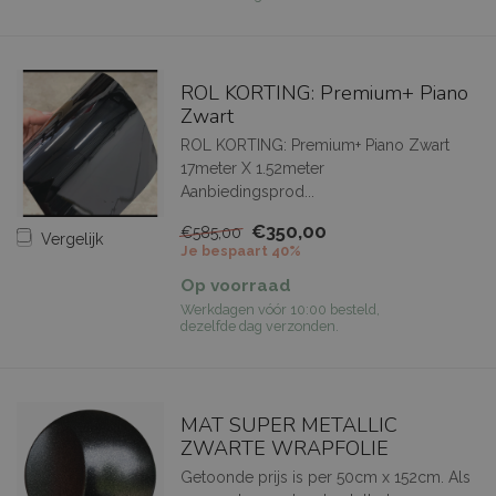
ROL KORTING: Premium+ Piano
Zwart
ROL KORTING: Premium+ Piano Zwart
17meter X 1.52meter
Aanbiedingsprod...
€350,00
€585,00
Vergelijk
Je bespaart 40%
Op voorraad
Werkdagen vóór 10:00 besteld,
dezelfde dag verzonden.
MAT SUPER METALLIC
ZWARTE WRAPFOLIE
Getoonde prijs is per 50cm x 152cm. Als