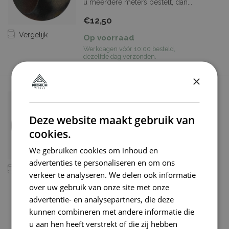
u meerdere meters bestelt, dan...
€12,50
Vergelijk
Op voorraad
Werkdagen vóór 10:00 besteld,
dezelfde dag verzonden.
×
ROL KORTING: MAT ZWARTE
WRAPFOLIE
Deze website maakt gebruik van
ROL KORTING: MAT ZWARTE
cookies.
WRAPFOLIE 17meter X 1.52meter
Aanbiedingsprod...
We gebruiken cookies om inhoud en
advertenties te personaliseren en om ons
€375,00
€450,00
Vergelijk
verkeer te analyseren. We delen ook informatie
Je bespaart 17%
over uw gebruik van onze site met onze
Op voorraad
advertentie- en analysepartners, die deze
Werkdagen vóór 10:00 besteld,
dezelfde dag verzonden.
kunnen combineren met andere informatie die
u aan hen heeft verstrekt of die zij hebben