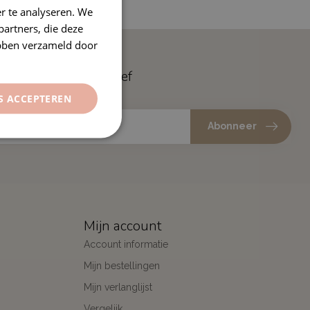
r te analyseren. We
partners, die deze
ebben verzameld door
e op onze nieuwsbrief
gte over onze laatste acties
S ACCEPTEREN
Abonneer
Mijn account
Account informatie
Mijn bestellingen
Mijn verlanglijst
Vergelijk