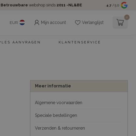
Betrouwbare
webshop sinds
2011 -NL&BE
4.7
/5.0
0
Mijn account
Verlanglijst
EUR
PLES AANVRAGEN
KLANTENSERVICE
Meer informatie
Algemene voorwaarden
Speciale bestellingen
Verzenden & retourneren