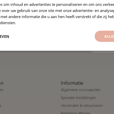
s om inhoud en advertenties te personaliseren en om ons verkee
 over uw gebruik van onze site met onze advertentie- en analyse
et andere informatie die u aan hen heeft verstrekt of die zij h
diensten.
Abonneer j
nservicepagina voor FAQ’s,
Blijf op de hoo
EVEN
ALLE
ën
Informatie
es
Algemene voorwaarden
Speciale bestellingen
e
Verzenden & retourneren
Bestelling Afhalen