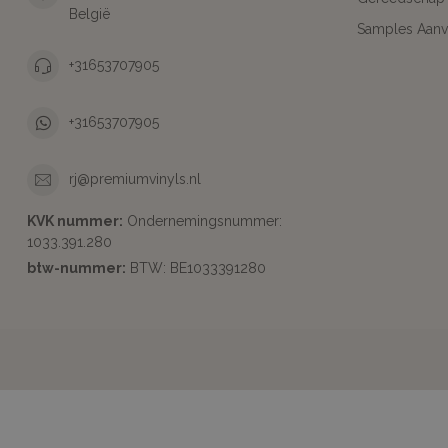
België
Samples Aanv
+31653707905
+31653707905
rj@premiumvinyls.nl
KVK nummer:
Ondernemingsnummer:
1033.391.280
btw-nummer:
BTW: BE1033391280