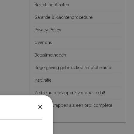
Bestelling Afhalen
Garantie & klachtenprocedure
Privacy Policy
Over ons
Betaalmethoden
Regelgeving gebruik koplampfolie auto
Inspiratie
Zelf je auto wrappen? Zo doe je dat!
×
Interieur wrappen als een pro: complete
gids