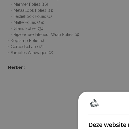
Marmer Folies
(16)
Metaallook Folies
(11)
Textiellook Folies
(4)
Matte Folies
(28)
Glans Folies
(34)
Bijzondere Interieur Wrap Folies
(4)
Koplamp Folie
(4)
Gereedschap
(12)
Samples Aanvragen
(2)
Merken:
Deze website 