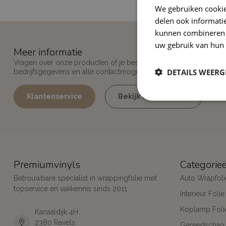
We gebruiken cookie
delen ook informatie
kunnen combineren m
uw gebruik van hun 
Meer informatie
Vragen over onze producten of je bestelling? Bekijk onze klante
DETAILS WEERG
bedrijfsgegevens en alle contactmogelijkheden.
Klantenservice
Bekijk onze winkels
Premiumvinyls
Categorie
Betrouwbare specialist in wrappingfolie met
Auto Wrapfoli
topservice en vakkennis sinds 2011
Interieur Folie
Koplamp Foli
Kanaaldijk 4H
2380 Ravels
Gereedschap