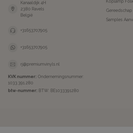
Koplamp Foli
Kanaaldijk 4H
2380 Ravels
Gereedschap
België
Samples Aanv
+31653707905
+31653707905
rj@premiumvinyls.nl
KVK nummer:
Ondernemingsnummer:
1033.391.280
btw-nummer:
BTW: BE1033391280