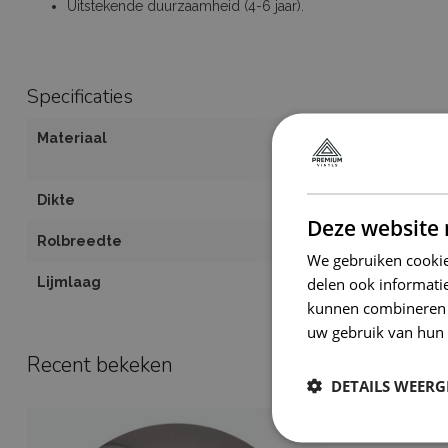
Uitstekende duurzaamheid (4-6 jaar).
Specificaties
Materiaal
Premium low ta
herpositioneerb
Dikte
110 Micron
Deze website 
Rolbreedte
1,52 meter
We gebruiken cookie
delen ook informatie
Lijmlaag
Air bubble free
kunnen combineren m
uw gebruik van hun 
Recent bekeken
DETAILS WEERG