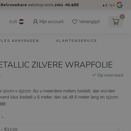
Betrouwbare
webshop sinds
2011 -NL&BE
4.7
/5.0
0
Mijn account
Verlanglijst
EUR
PLES AANVRAGEN
KLANTENSERVICE
TALLIC ZILVERE WRAPFOLIE
Op voorraad
w
er 50cm x 152cm. Als u meerdere meters bestelt, dan worden
everd (dus bestelt u 6 meter, dan zal dit 6 meter lang en 152cm
eer
.
:
*