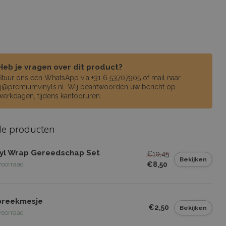
Heb je vragen over dit product?
Stuur ons een WhatsApp via +31 6 53707905 of mail naar
rj@premiumvinyls.nl
. Wij beantwoorden uw bericht op
werkdagen, tijdens kantooruren.
de producten
nyl Wrap Gereedschap Set
€10,45
Bekijken
€8,50
voorraad
breekmesje
€2,50
Bekijken
voorraad