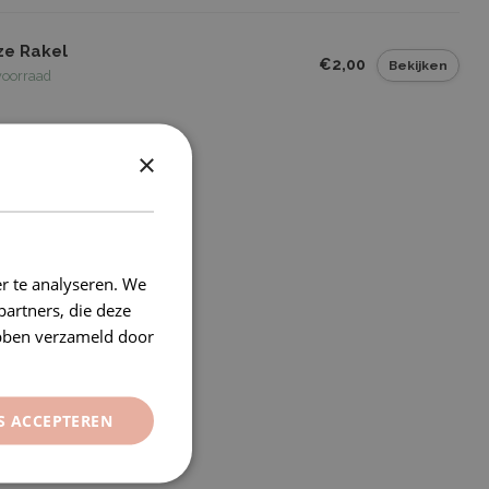
ze Rakel
€2,00
Bekijken
voorraad
×
r te analyseren. We
partners, die deze
ebben verzameld door
S ACCEPTEREN