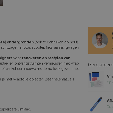
loze) ondergronden
(ook te gebruiken op hout).
rachtwagen, motor, scooter, fiets, aanhangwagen
signers
voor
renoveren en restylen van
ceptie- en ontvangstruimten vernieuwen met wrap
Gerelateer
oor of winkel een nieuwe moderne look geven met
Vi
n je met wrapfolie objecten weer helemaal als
Op 
Af
Op 
ijderbare lijmlaag.