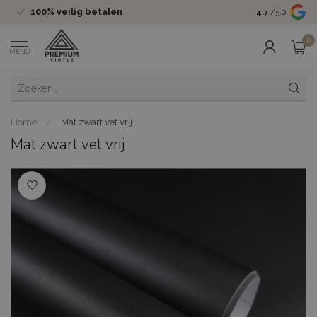
100%
veilig betalen
Groot assor
4.7
/5.0
0
MENU
Home
/
Mat zwart vet vrij
Mat zwart vet vrij