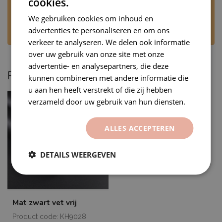
cookies.
Stuur ons een WhatsApp via +31 6 53707905 of
mail naar
rj@premiumvinyls.nl
. Wij
We gebruiken cookies om inhoud en
beantwoorden uw bericht op werkdagen,
advertenties te personaliseren en om ons
tijdens kantooruren.
verkeer te analyseren. We delen ook informatie
over uw gebruik van onze site met onze
advertentie- en analysepartners, die deze
Recent bekeken
kunnen combineren met andere informatie die
u aan hen heeft verstrekt of die zij hebben
verzameld door uw gebruik van hun diensten.
ALLES ACCEPTEREN
DETAILS WEERGEVEN
Mat zwart vet vrij
Product code: KH9028