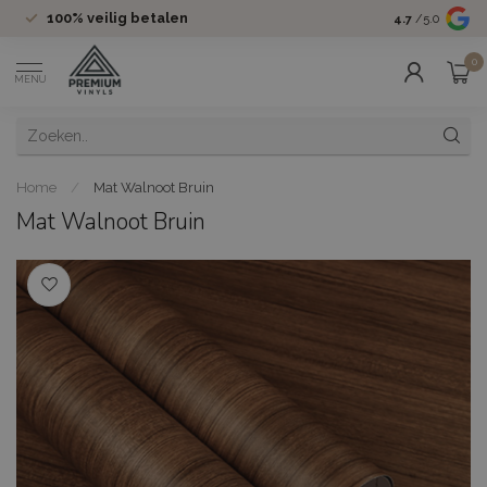
100%
veilig betalen
Groot assor
4.7
/5.0
0
MENU
Home
/
Mat Walnoot Bruin
Mat Walnoot Bruin