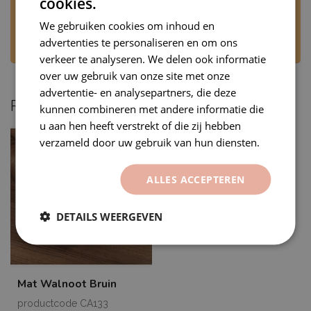
cookies.
Stuur ons een WhatsApp via +31 6 53707905 of
mail naar
rj@premiumvinyls.nl
. Wij
We gebruiken cookies om inhoud en
beantwoorden uw bericht op werkdagen,
advertenties te personaliseren en om ons
tijdens kantooruren.
verkeer te analyseren. We delen ook informatie
over uw gebruik van onze site met onze
advertentie- en analysepartners, die deze
Recent bekeken
kunnen combineren met andere informatie die
u aan hen heeft verstrekt of die zij hebben
verzameld door uw gebruik van hun diensten.
ALLES ACCEPTEREN
DETAILS WEERGEVEN
Mat Walnoot Bruin
productcode CA133