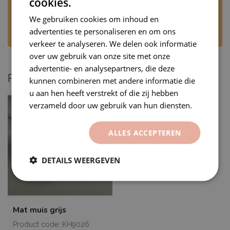
cookies.
Stuur ons een WhatsApp via +31 6 53707905 of
mail naar
rj@premiumvinyls.nl
. Wij
We gebruiken cookies om inhoud en
beantwoorden uw bericht op werkdagen,
advertenties te personaliseren en om ons
tijdens kantooruren.
verkeer te analyseren. We delen ook informatie
over uw gebruik van onze site met onze
advertentie- en analysepartners, die deze
Recent bekeken
kunnen combineren met andere informatie die
u aan hen heeft verstrekt of die zij hebben
verzameld door uw gebruik van hun diensten.
ALLES ACCEPTEREN
DETAILS WEERGEVEN
Mat muis grijs
Product code: KH9026