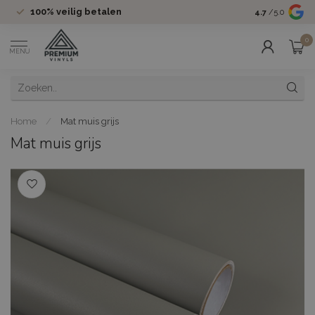
100%
veilig betalen
Groot assor
4.7
/5.0
0
MENU
Home
/
Mat muis grijs
Mat muis grijs