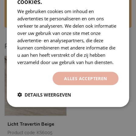
cookies.
Stuur ons een WhatsApp via +31 6 53707905 of
mail naar
rj@premiumvinyls.nl
. Wij
We gebruiken cookies om inhoud en
beantwoorden uw bericht op werkdagen,
advertenties te personaliseren en om ons
tijdens kantooruren.
verkeer te analyseren. We delen ook informatie
over uw gebruik van onze site met onze
advertentie- en analysepartners, die deze
Recent bekeken
kunnen combineren met andere informatie die
u aan hen heeft verstrekt of die zij hebben
verzameld door uw gebruik van hun diensten.
ALLES ACCEPTEREN
DETAILS WEERGEVEN
Licht Travertin Beige
Product code: KS6005