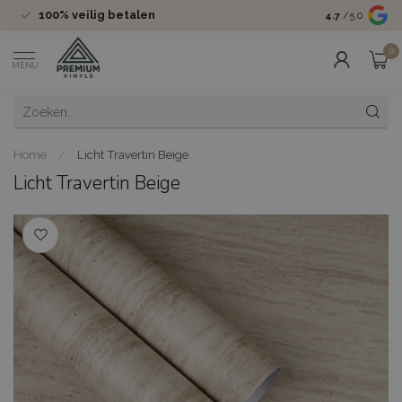
100%
veilig betalen
Groot assor
4.7
/5.0
0
MENU
Home
/
Licht Travertin Beige
Licht Travertin Beige