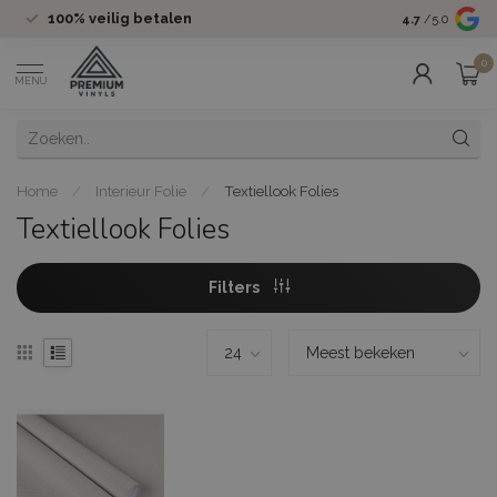
100%
veilig betalen
Groot assor
4.7
/5.0
0
MENU
Home
/
Interieur Folie
/
Textiellook Folies
Textiellook Folies
Filters