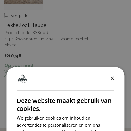
Vergelijk
Textiellook Taupe
Product code: KS8006
https://www.premiumvinyls.nl/samples.html
Meerd...
€10,98
Op voorraad
Werkdagen vóór 10:00 besteld,
×
dezelfde dag verzonden.
Deze website maakt gebruik van
Toon
1
-
2
van 2
cookies.
We gebruiken cookies om inhoud en
advertenties te personaliseren en om ons