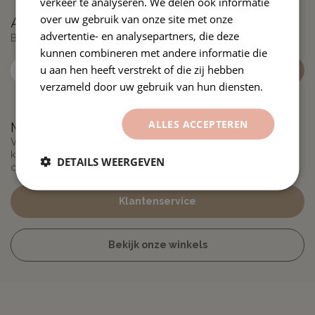
verkeer te analyseren. We delen ook informatie
over uw gebruik van onze site met onze
Abonneer je op onze nieuwsbrief
advertentie- en analysepartners, die deze
Blijf op de hoogte over onze laatste acties
kunnen combineren met andere informatie die
u aan hen heeft verstrekt of die zij hebben
verzameld door uw gebruik van hun diensten.
ALLES ACCEPTEREN
Meer informatie
Vragen over onze producten of je bestelling? Bekijk onze
klantenservicepagina voor FAQ’s, bedrijfsgegevens en alle
DETAILS WEERGEVEN
contactmogelijkheden.
Klantenservice
Bekijk onze winkels