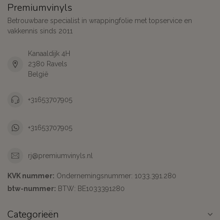
Premiumvinyls
Betrouwbare specialist in wrappingfolie met topservice en
vakkennis sinds 2011
Kanaaldijk 4H
2380 Ravels
België
+31653707905
+31653707905
rj@premiumvinyls.nl
KVK nummer:
Ondernemingsnummer: 1033.391.280
btw-nummer:
BTW: BE1033391280
Categorieën