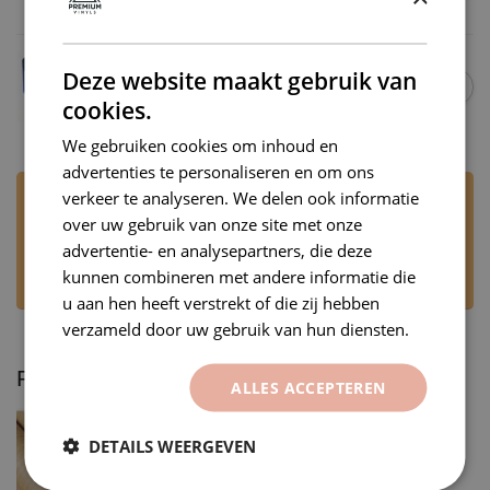
Deze website maakt gebruik van
Vinyl Wrap Gereedschap Set
€10,45
€8,50
Op voorraad
cookies.
We gebruiken cookies om inhoud en
advertenties te personaliseren en om ons
verkeer te analyseren. We delen ook informatie
Heb je vragen over dit product?
over uw gebruik van onze site met onze
Stuur ons een WhatsApp via +31 6 53707905 of
mail naar
rj@premiumvinyls.nl
. Wij
advertentie- en analysepartners, die deze
beantwoorden uw bericht op werkdagen, tijdens
kunnen combineren met andere informatie die
kantooruren.
u aan hen heeft verstrekt of die zij hebben
verzameld door uw gebruik van hun diensten.
Recent bekeken
ALLES ACCEPTEREN
DETAILS WEERGEVEN