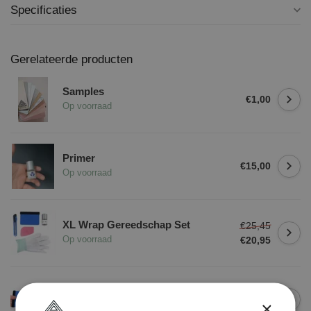
Specificaties
Gerelateerde producten
Samples
€1,00
Op voorraad
Primer
€15,00
Op voorraad
XL Wrap Gereedschap Set
€25,45
€20,95
Op voorraad
Rakel Vilt
€1,50
×
Op voorraad