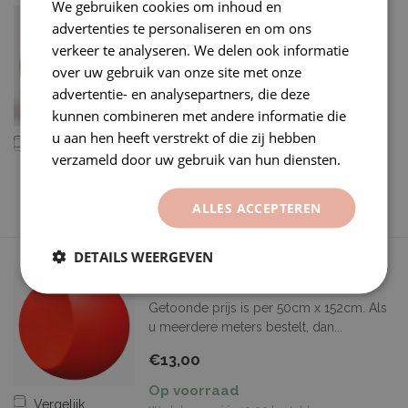
We gebruiken cookies om inhoud en
GLANS METALLIC VENOM
advertenties te personaliseren en om ons
RED WRAPFOLIE
verkeer te analyseren. We delen ook informatie
Product code: Z-41065
over uw gebruik van onze site met onze
Getoonde prijs is per 50cm x 152cm. Als
advertentie- en analysepartners, die deze
u meerd...
kunnen combineren met andere informatie die
u aan hen heeft verstrekt of die zij hebben
€15,00
Vergelijk
verzameld door uw gebruik van hun diensten.
Op voorraad
Werkdagen vóór 10:00 besteld,
dezelfde dag verzonden.
ALLES ACCEPTEREN
DETAILS WEERGEVEN
MAT RODE WRAPFOLIE
Getoonde prijs is per 50cm x 152cm. Als
u meerdere meters bestelt, dan...
€13,00
Op voorraad
Vergelijk