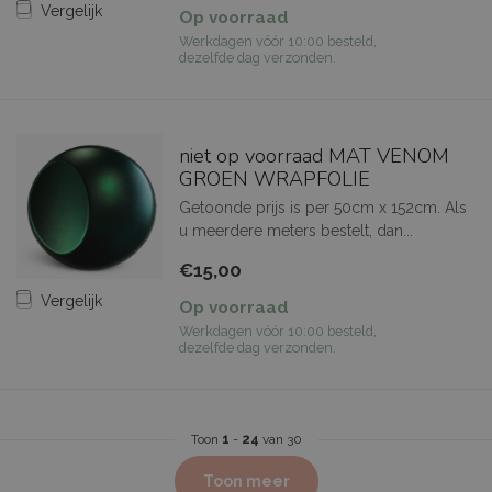
Vergelijk
Op voorraad
Werkdagen vóór 10:00 besteld,
dezelfde dag verzonden.
niet op voorraad MAT VENOM
GROEN WRAPFOLIE
Getoonde prijs is per 50cm x 152cm. Als
u meerdere meters bestelt, dan...
€15,00
Vergelijk
Op voorraad
Werkdagen vóór 10:00 besteld,
dezelfde dag verzonden.
Toon
1
-
24
van 30
Toon meer