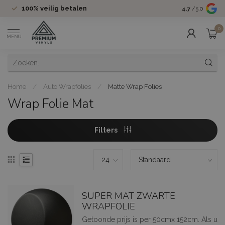
100%
veilig betalen
Groot assor
4.7
/5.0
0
MENU
Home
/
Auto Wrapfolies
/
Matte Wrap Folies
Wrap Folie Mat
Filters
SUPER MAT ZWARTE
WRAPFOLIE
Getoonde prijs is per 50cmx 152cm. Als u