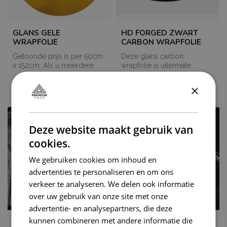
GLANS GELE
HD FORGED ZWART
WRAPFOLIE
CARBON WRAPFOLIE
Getoonde prijs is per 50cm
Deze glans carbon
x 152cm. Als u meerdere
wrapfolie is uitermate
meters bestelt, dan worden
geschikt om uw dak,
€12,50
€12,50
de...
motorklep of bijvoo...
×
Op voorraad
Op voorraad
Deze website maakt gebruik van
cookies.
We gebruiken cookies om inhoud en
advertenties te personaliseren en om ons
verkeer te analyseren. We delen ook informatie
over uw gebruik van onze site met onze
advertentie- en analysepartners, die deze
kunnen combineren met andere informatie die
2D CARBON GOUD
2D CARBON ZILVER