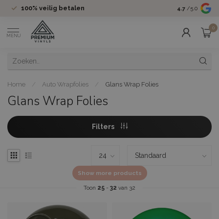
100%
veilig betalen
Groot assor
4.7
/5.0
0
MENU
Home
/
Auto Wrapfolies
/
Glans Wrap Folies
Glans Wrap Folies
Filters
Show more products
Toon
25
-
32
van 32