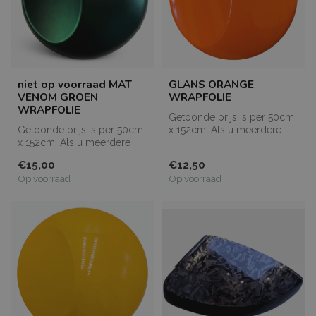
niet op voorraad MAT
GLANS ORANGE
VENOM GROEN
WRAPFOLIE
WRAPFOLIE
Getoonde prijs is per 50cm
Getoonde prijs is per 50cm
x 152cm. Als u meerdere
x 152cm. Als u meerdere
meters bestelt, dan worden
meters bestelt, dan worden
de...
€15,00
€12,50
de...
Op voorraad
Op voorraad