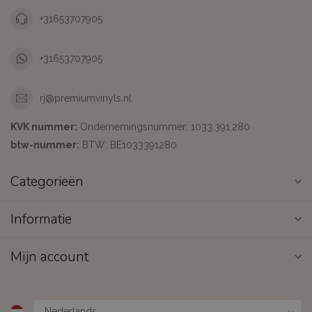
+31653707905
+31653707905
rj@premiumvinyls.nl
KVK nummer:
Ondernemingsnummer: 1033.391.280
btw-nummer:
BTW: BE1033391280
Categorieën
Informatie
Mijn account