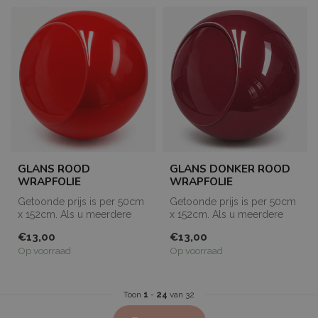
GLANS ROOD
GLANS DONKER ROOD
WRAPFOLIE
WRAPFOLIE
Getoonde prijs is per 50cm
Getoonde prijs is per 50cm
x 152cm. Als u meerdere
x 152cm. Als u meerdere
meters bestelt, dan worden
meters bestelt, dan worden
€13,00
€13,00
de...
de...
Op voorraad
Op voorraad
Toon
1
-
24
van 32