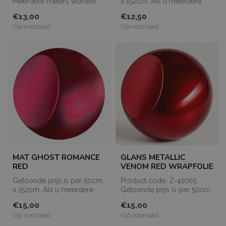
Meerdere meters worden
x 152cm. Als u meerdere
aan één stuk geleverd (bijv.
meters bestelt, dan worden
€13,00
€12,50
6 me...
de...
Op voorraad
Op voorraad
MAT GHOST ROMANCE
GLANS METALLIC
RED
VENOM RED WRAPFOLIE
Getoonde prijs is per 50cm
Product code: Z-41065
x 152cm. Als u meerdere
Getoonde prijs is per 50cm
meters bestelt, dan worden
x 152cm. Als u meerdere
€15,00
€15,00
de...
meters...
Op voorraad
Op voorraad