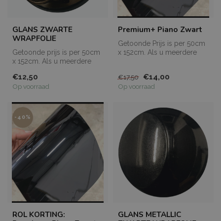
GLANS ZWARTE
Premium+ Piano Zwart
WRAPFOLIE
Getoonde Prijs is per 50cm
Getoonde prijs is per 50cm
x 152cm. Als u meerdere
x 152cm. Als u meerdere
meters bestelt, dan worden
meters bestelt, dan worden
de...
€12,50
€14,00
€17,50
de...
Op voorraad
Op voorraad
-40%
ROL KORTING:
GLANS METALLIC