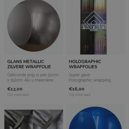
GLANS METALLIC
HOLOGRAPHIC
ZILVERE WRAPFOLIE
WRAPFOLIES
Getoonde prijs is per 50cm
Super gave
x 152cm. Als u meerdere
Holographic wrapping
meters bestelt, dan worden
folies van premiumvinyls.
€13,00
€16,00
de...
Vanuit verschillende h...
Op voorraad
Op voorraad