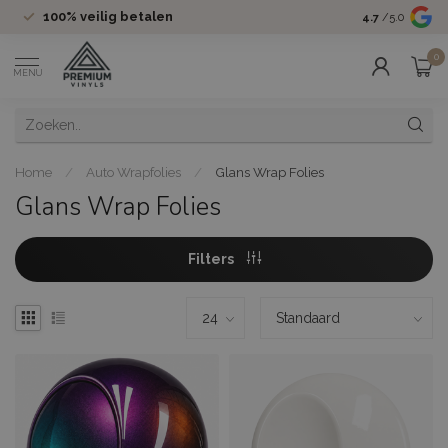
100%
veilig betalen
Groot assor
4.7
/5.0
0
MENU
Home
/
Auto Wrapfolies
/
Glans Wrap Folies
Glans Wrap Folies
Filters