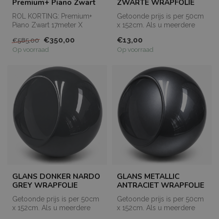
Premium+ Piano Zwart
ZWARTE WRAPFOLIE
ROL KORTING: Premium+
Getoonde prijs is per 50cm
Piano Zwart 17meter X
x 152cm. Als u meerdere
1.52meter
meters bestelt, dan worden
€350,00
€13,00
€585,00
Aanbiedingsproducten
de...
Op voorraad
Op voorraad
kunn...
GLANS DONKER NARDO
GLANS METALLIC
GREY WRAPFOLIE
ANTRACIET WRAPFOLIE
Getoonde prijs is per 50cm
Getoonde prijs is per 50cm
x 152cm. Als u meerdere
x 152cm. Als u meerdere
meters bestelt, dan worden
meters bestelt, dan worden