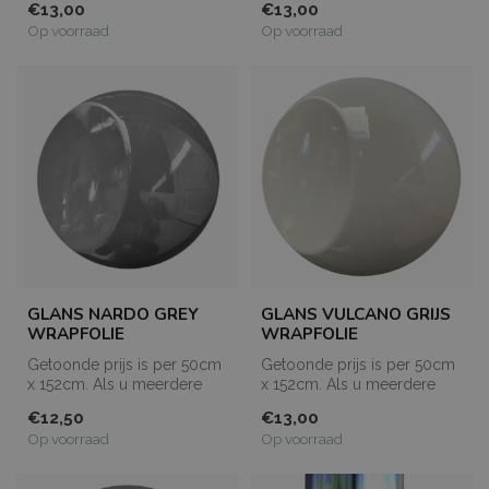
€13,00
€13,00
de...
de...
Op voorraad
Op voorraad
GLANS NARDO GREY
GLANS VULCANO GRIJS
WRAPFOLIE
WRAPFOLIE
Getoonde prijs is per 50cm
Getoonde prijs is per 50cm
x 152cm. Als u meerdere
x 152cm. Als u meerdere
meters bestelt, dan worden
meters bestelt, dan worden
€12,50
€13,00
de...
de...
Op voorraad
Op voorraad