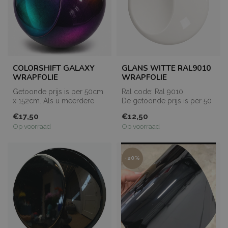
COLORSHIFT GALAXY
GLANS WITTE RAL9010
WRAPFOLIE
WRAPFOLIE
Getoonde prijs is per 50cm
Ral code: Ral 9010
x 152cm. Als u meerdere
De getoonde prijs is per 50
meters bestelt, dan worden
× 152 cm. Bestelt u
€17,50
€12,50
de...
meerdere met...
Op voorraad
Op voorraad
-20%