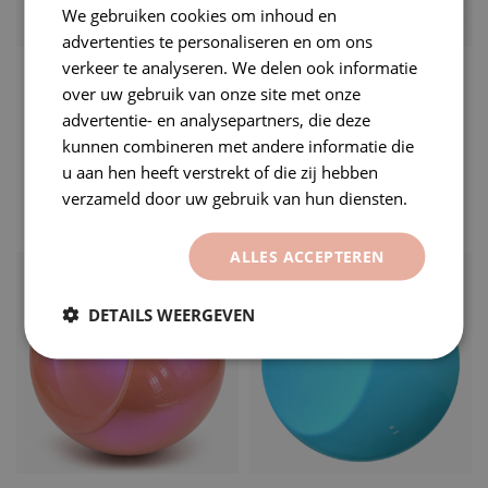
We gebruiken cookies om inhoud en
advertenties te personaliseren en om ons
verkeer te analyseren. We delen ook informatie
Niet op voorraad GLANS
KAMELEON MIDNIGHT
METALLIC MIDNIGHT
BLAUW PAARS
over uw gebruik van onze site met onze
PURPLE WRAPFOLIE
advertentie- en analysepartners, die deze
Getoonde prijs is per 50cm
Getoonde prijs is per 50cm
x 152cm. Als u meerdere
kunnen combineren met andere informatie die
x 152cm. Als u meerdere
meters bestelt, dan worden
u aan hen heeft verstrekt of die zij hebben
meters bestelt, dan worden
de...
verzameld door uw gebruik van hun diensten.
€15,00
€15,00
de...
Op voorraad
Op voorraad
ALLES ACCEPTEREN
DETAILS WEERGEVEN