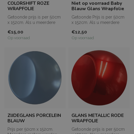
COLORSHIFT ROZE
Niet op voorraad Baby
WRAPFOLIE
Blauw Glans Wrapfolie
Getoonde prijs is per 50cm
Getoonde Prijs is per 50cm
x 152cm. Als u meerdere
x 152cm. Als u meerdere
meters bestelt, dan worden
meters bestelt, dan worden
€15,00
€12,50
de...
de...
Op voorraad
Op voorraad
ZIJDEGLANS PORCELEIN
GLANS METALLIC RODE
BLAUW
WRAPFOLIE
Prijs per 50cm x 152cm.
Getoonde prijs is per 50cm