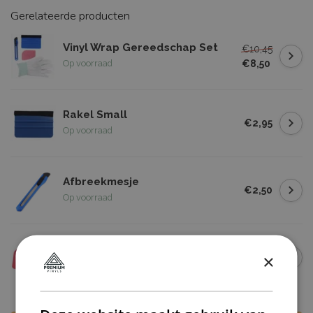
Gerelateerde producten
Vinyl Wrap Gereedschap Set
€10,45
€8,50
Op voorraad
Rakel Small
€2,95
Op voorraad
Afbreekmesje
€2,50
Op voorraad
Roze Rakel
×
€2,00
Op voorraad