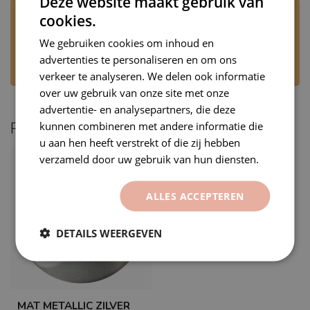
Deze website maakt gebruik van
Heb je vragen over dit product?
cookies.
Stuur ons een WhatsApp via +31 6 53707905 of
We gebruiken cookies om inhoud en
mail naar
rj@premiumvinyls.nl
. Wij
beantwoorden uw bericht op werkdagen,
advertenties te personaliseren en om ons
tijdens kantooruren.
verkeer te analyseren. We delen ook informatie
over uw gebruik van onze site met onze
advertentie- en analysepartners, die deze
kunnen combineren met andere informatie die
Recent bekeken
u aan hen heeft verstrekt of die zij hebben
verzameld door uw gebruik van hun diensten.
ALLES ACCEPTEREN
DETAILS WEERGEVEN
MAT METALLIC ZILVER