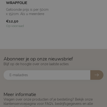
WRAPFOLIE
Getoonde prijs is per 50cm
x 152cm. Als u meerdere
meters bestelt, dan worden
€12,50
de...
Op voorraad
Abonneer je op onze nieuwsbrief
Blijf op de hoogte over onze laatste acties
Meer informatie
Vragen over onze producten of je bestelling? Bekijk onze
klantenservicepagina voor FAQ’s, bedrijfsgegevens en alle