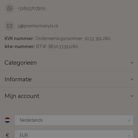
+31653707905
rj@premiumvinyls.nl
KVK nummer:
Ondernemingsnummer: 1033.391.280
btw-nummer:
BTW: BE1033391280
Categorieën
Informatie
Mijn account
€