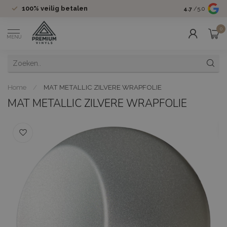
100%
veilig betalen
Groot assor
4.7
/5.0
0
MENU
Home
/
MAT METALLIC ZILVERE WRAPFOLIE
MAT METALLIC ZILVERE WRAPFOLIE