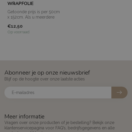
WRAPFOLIE
Getoonde prijs is per 50cm
x 152cm. Als u meerdere
meters bestelt, dan worden
€12,50
de...
Op voorraad
Abonneer je op onze nieuwsbrief
Blijf op de hoogte over onze laatste acties
Meer informatie
Vragen over onze producten of je bestelling? Bekijk onze
klantenservicepagina voor FAQ’s, bedrijfsgegevens en alle