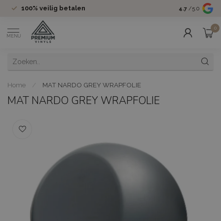
100%
veilig betalen
Groot assor
4.7
/5.0
0
MENU
Home
/
MAT NARDO GREY WRAPFOLIE
MAT NARDO GREY WRAPFOLIE