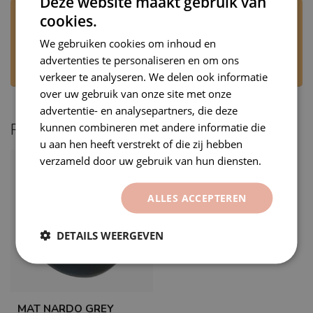
Deze website maakt gebruik van
Heb je vragen over dit product?
cookies.
Stuur ons een WhatsApp via +31 6 53707905 of
We gebruiken cookies om inhoud en
mail naar
rj@premiumvinyls.nl
. Wij
beantwoorden uw bericht op werkdagen,
advertenties te personaliseren en om ons
tijdens kantooruren.
verkeer te analyseren. We delen ook informatie
over uw gebruik van onze site met onze
advertentie- en analysepartners, die deze
kunnen combineren met andere informatie die
Recent bekeken
u aan hen heeft verstrekt of die zij hebben
verzameld door uw gebruik van hun diensten.
ALLES ACCEPTEREN
DETAILS WEERGEVEN
MAT NARDO GREY