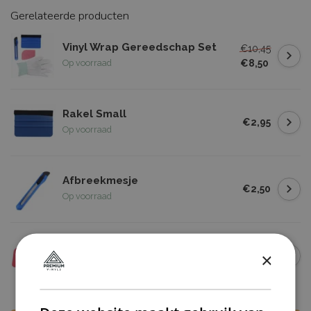
Gerelateerde producten
Vinyl Wrap Gereedschap Set
€10,45
€8,50
Op voorraad
Rakel Small
€2,95
Op voorraad
Afbreekmesje
€2,50
Op voorraad
Roze Rakel
×
€2,00
Op voorraad