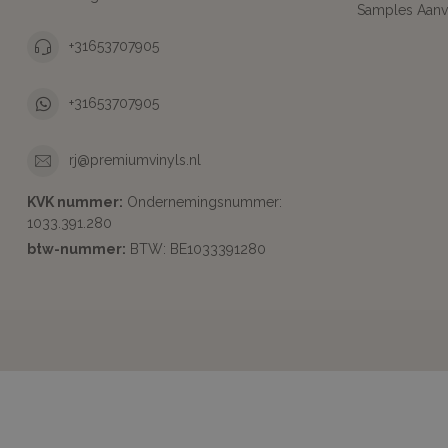
Samples Aanv
+31653707905
+31653707905
rj@premiumvinyls.nl
KVK nummer:
Ondernemingsnummer:
1033.391.280
btw-nummer:
BTW: BE1033391280