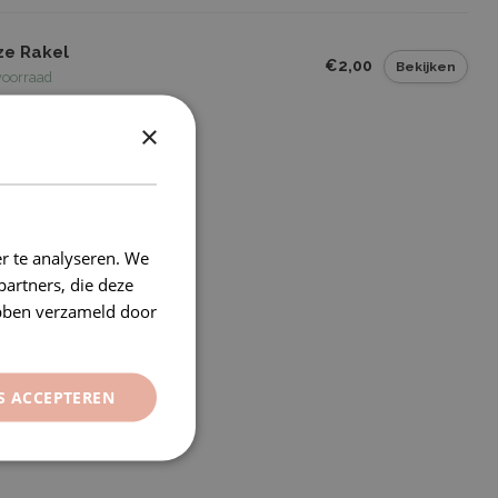
ze Rakel
€2,00
Bekijken
voorraad
×
r te analyseren. We
partners, die deze
ebben verzameld door
S ACCEPTEREN