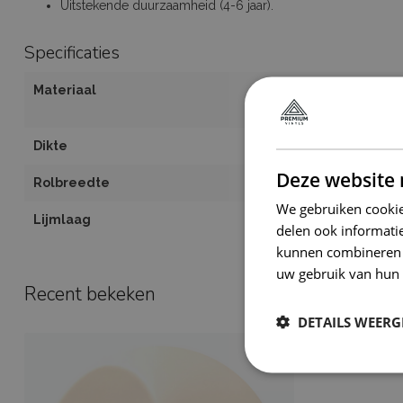
Uitstekende duurzaamheid (4-6 jaar).
Specificaties
Materiaal
Premium low ta
herpositioneerb
Dikte
110 Micron
Deze website 
Rolbreedte
1.52 meter
We gebruiken cookie
Lijmlaag
Zelfklevende b
delen ook informatie
kunnen combineren m
uw gebruik van hun 
Recent bekeken
DETAILS WEERG