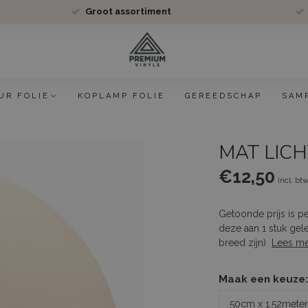
Groot assortiment
UR FOLIE
KOPLAMP FOLIE
GEREEDSCHAP
SAM
MAT LIC
€12,50
Incl. bt
Getoonde prijs is p
deze aan 1 stuk gel
breed zijn)
Lees m
Maak een keuze