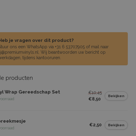
Heb je vragen over dit product?
Stuur ons een WhatsApp via +31 6 53707905 of mail naar
rj@premiumvinyls.nl
. Wij beantwoorden uw bericht op
werkdagen, tijdens kantooruren.
de producten
nyl Wrap Gereedschap Set
€10,45
Bekijken
€8,50
voorraad
breekmesje
€2,50
Bekijken
voorraad