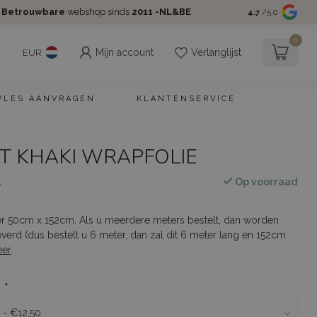
Betrouwbare
webshop sinds
2011 -NL&BE
4.7
/5.0
0
Mijn account
Verlanglijst
EUR
PLES AANVRAGEN
KLANTENSERVICE
HT KHAKI WRAPFOLIE
Op voorraad
w
er 50cm x 152cm. Als u meerdere meters bestelt, dan worden
everd (dus bestelt u 6 meter, dan zal dit 6 meter lang en 152cm
eer
.
:
*