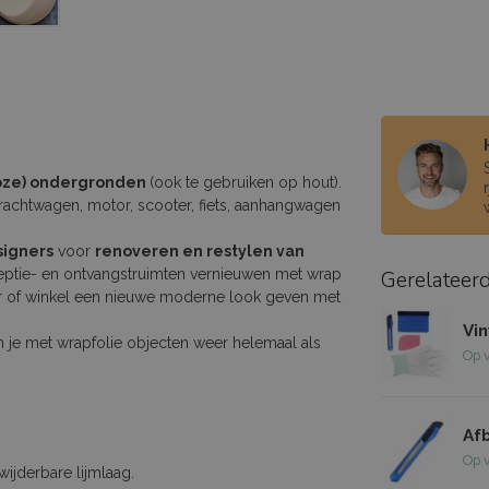
loze) ondergronden
(ook te gebruiken op hout).
rachtwagen, motor, scooter, fiets, aanhangwagen
signers
voor
renoveren en restylen van
ceptie- en ontvangstruimten vernieuwen met wrap
Gerelateer
oor of winkel een nieuwe moderne look geven met
Vi
n je met wrapfolie objecten weer helemaal als
Op 
Af
Op 
ijderbare lijmlaag.