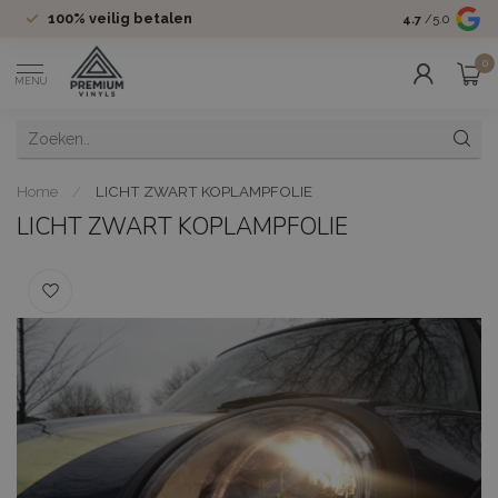
100%
veilig betalen
Groot assor
4.7
/5.0
0
MENU
Home
/
LICHT ZWART KOPLAMPFOLIE
LICHT ZWART KOPLAMPFOLIE