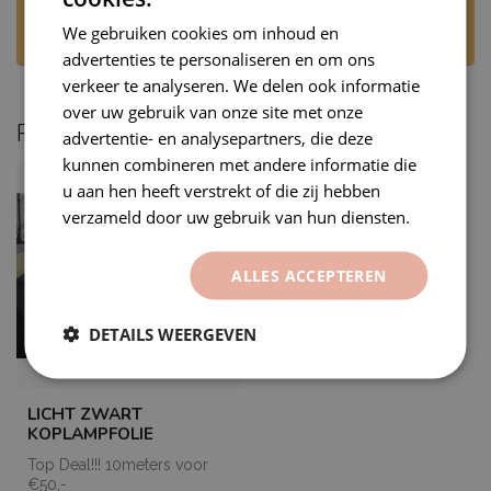
beantwoorden uw bericht op werkdagen,
We gebruiken cookies om inhoud en
tijdens kantooruren.
advertenties te personaliseren en om ons
verkeer te analyseren. We delen ook informatie
over uw gebruik van onze site met onze
Recent bekeken
advertentie- en analysepartners, die deze
kunnen combineren met andere informatie die
u aan hen heeft verstrekt of die zij hebben
verzameld door uw gebruik van hun diensten.
ALLES ACCEPTEREN
DETAILS WEERGEVEN
LICHT ZWART
KOPLAMPFOLIE
Top Deal!!! 10meters voor
€50,-