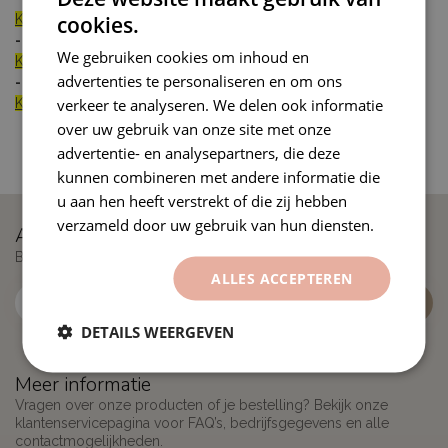
cookies.
KLIK HIER
- Het verschil tussen "PVC folie" en "Polymeer folie"
We gebruiken cookies om inhoud en
KLIK HIER
advertenties te personaliseren en om ons
- Verwerking "PVC folie" en "Polymeer folie"
verkeer te analyseren. We delen ook informatie
KLIK HIER
over uw gebruik van onze site met onze
advertentie- en analysepartners, die deze
kunnen combineren met andere informatie die
u aan hen heeft verstrekt of die zij hebben
verzameld door uw gebruik van hun diensten.
Abonneer je op onze nieuwsbrief
Blijf op de hoogte over onze laatste acties
ALLES ACCEPTEREN
DETAILS WEERGEVEN
Meer informatie
Vragen over onze producten of je bestelling? Bekijk onze
klantenservicepagina voor FAQ’s, bedrijfsgegevens en alle
contactmogelijkheden.