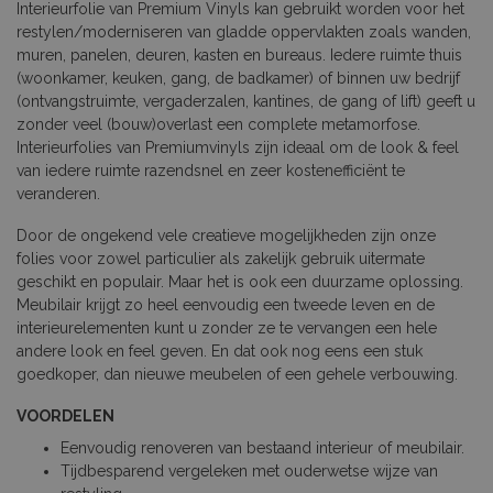
Interieurfolie van Premium Vinyls kan gebruikt worden voor het
restylen/moderniseren van gladde oppervlakten zoals wanden,
muren, panelen, deuren, kasten en bureaus. Iedere ruimte thuis
(woonkamer, keuken, gang, de badkamer) of binnen uw bedrijf
(ontvangstruimte, vergaderzalen, kantines, de gang of lift) geeft u
zonder veel (bouw)overlast een complete metamorfose.
Interieurfolies van Premiumvinyls zijn ideaal om de look & feel
van iedere ruimte razendsnel en zeer kostenefficiënt te
veranderen.
Door de ongekend vele creatieve mogelijkheden zijn onze
folies voor zowel particulier als zakelijk gebruik uitermate
geschikt en populair. Maar het is ook een duurzame oplossing.
Meubilair krijgt zo heel eenvoudig een tweede leven en de
interieurelementen kunt u zonder ze te vervangen een hele
andere look en feel geven. En dat ook nog eens een stuk
goedkoper, dan nieuwe meubelen of een gehele verbouwing.
VOORDELEN
Eenvoudig renoveren van bestaand interieur of meubilair.
Tijdbesparend vergeleken met ouderwetse wijze van