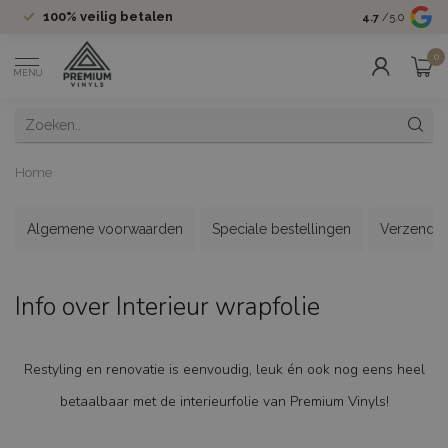
100%
veilig betalen
Groot assor
4.7
/5.0
0
MENU
Home
Algemene voorwaarden
Speciale bestellingen
Verzenden
Info over Interieur wrapfolie
Restyling en renovatie is eenvoudig, leuk én ook nog eens heel
betaalbaar met de interieurfolie van Premium Vinyls!