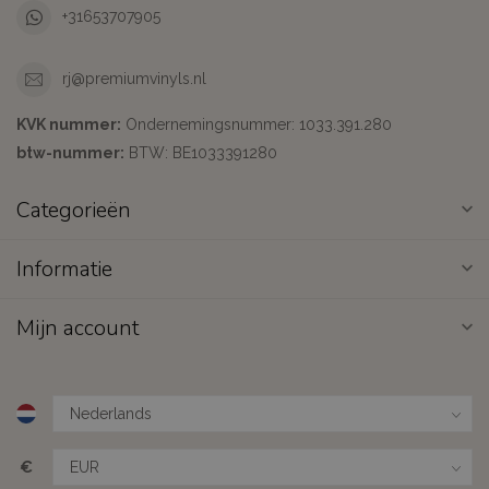
+31653707905
rj@premiumvinyls.nl
KVK nummer:
Ondernemingsnummer: 1033.391.280
btw-nummer:
BTW: BE1033391280
Categorieën
Informatie
Mijn account
€