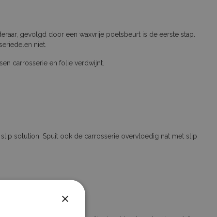
jderaar, gevolgd door een waxvrije poetsbeurt is de eerste stap.
eriedelen niet.
en carrosserie en folie verdwijnt.
lip solution. Spuit ook de carrosserie overvloedig nat met slip
×