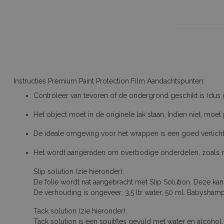
Instructies Premium Paint Protection Film Aandachtspunten:
Controleer van tevoren of de ondergrond geschikt is (dus 
Het object moet in de originele lak staan. Indien niet, moe
De ideale omgeving voor het wrappen is een goed verlicht
Het wordt aangeraden om overbodige onderdelen, zoals num
Slip solution (zie hieronder):
De folie wordt nat aangebracht met Slip Solution. Deze k
De verhouding is ongeveer: 3,5 ltr water, 50 ml. Babysha
Tack solution (zie hieronder):
Tack solution is een spuitfles gevuld met water en alcohol.