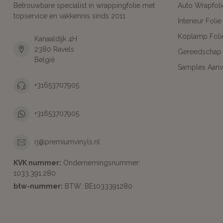
Betrouwbare specialist in wrappingfolie met
Auto Wrapfoli
topservice en vakkennis sinds 2011
Interieur Folie
Koplamp Foli
Kanaaldijk 4H
2380 Ravels
Gereedschap
België
Samples Aanv
+31653707905
+31653707905
rj@premiumvinyls.nl
KVK nummer:
Ondernemingsnummer:
1033.391.280
btw-nummer:
BTW: BE1033391280