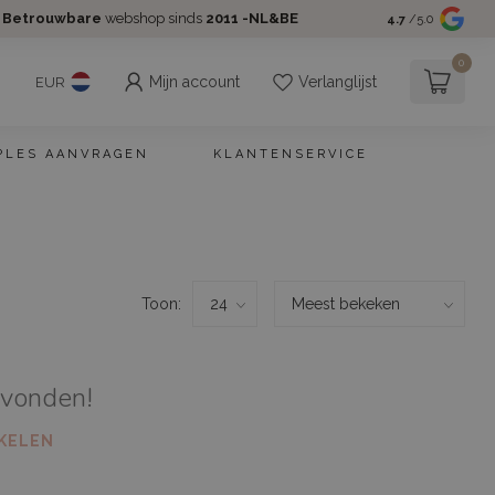
Betrouwbare
webshop sinds
2011 -NL&BE
4.7
/5.0
0
Mijn account
Verlanglijst
EUR
PLES AANVRAGEN
KLANTENSERVICE
Toon:
evonden!
KELEN