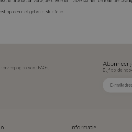
emische producten verwijderd worden. Deze kunnen de folie beschadi
 op een niet gebruikt stuk folie.
Abonneer j
nservicepagina voor FAQ’s,
Blijf op de hoo
ën
Informatie