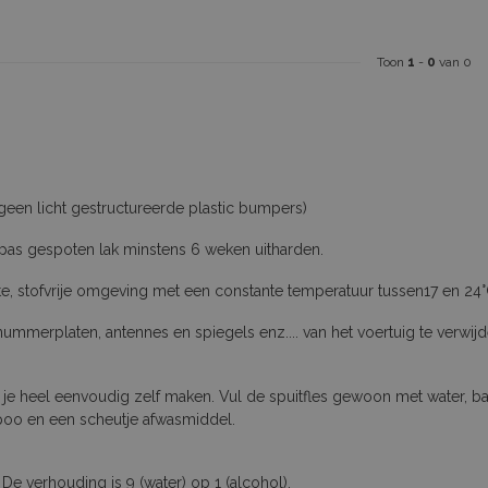
Toon
1
-
0
van 0
geen licht gestructureerde plastic bumpers)
t pas gespoten lak minstens 6 weken uitharden.
e, stofvrije omgeving met een constante temperatuur tussen17 en 24°
merplaten, antennes en spiegels enz.... van het voertuig te verwi
an je heel eenvoudig zelf maken. Vul de spuitfles gewoon met water,
mpoo en een scheutje afwasmiddel.
 De verhouding is 9 (water) op 1 (alcohol).