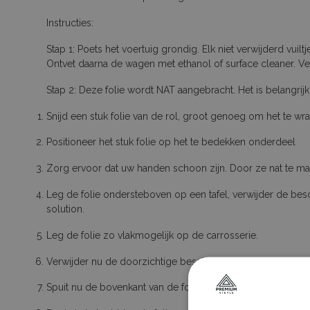
Instructies:
Stap 1: Poets het voertuig grondig. Elk niet verwijderd vui
Ontvet daarna de wagen met ethanol of surface cleaner. Ver
Stap 2: Deze folie wordt NAT aangebracht. Het is belangrijk 
Snijd een stuk folie van de rol, groot genoeg om het te w
Positioneer het stuk folie op het te bedekken onderdeel
Zorg ervoor dat uw handen schoon zijn. Door ze nat te make
Leg de folie ondersteboven op een tafel, verwijder de besc
solution.
Leg de folie zo vlakmogelijk op de carrosserie.
Verwijder nu de doorzichtige beschermlaag die nog op de f
Spuit nu de bovenkant van de folie overvloedig nat met slip