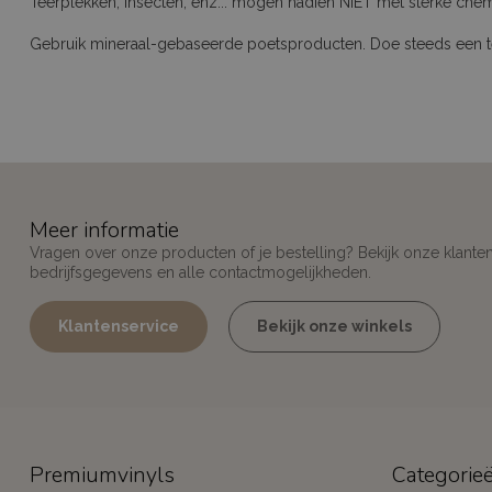
Teerplekken, insecten, enz... mogen nadien NIET met sterke ch
Gebruik mineraal-gebaseerde poetsproducten. Doe steeds een test
Meer informatie
Vragen over onze producten of je bestelling? Bekijk onze klante
bedrijfsgegevens en alle contactmogelijkheden.
Klantenservice
Bekijk onze winkels
Premiumvinyls
Categorie