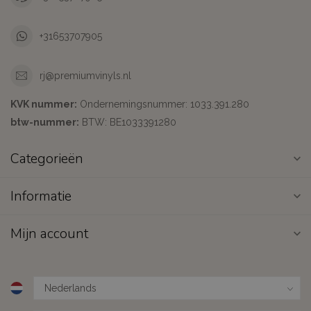
+31653707905
rj@premiumvinyls.nl
KVK nummer:
Ondernemingsnummer: 1033.391.280
btw-nummer:
BTW: BE1033391280
Categorieën
Informatie
Mijn account