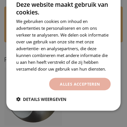
Deze website maakt gebruik van
cookies.
Heb je vragen over dit product?
Stuur ons een WhatsApp via +31 6 53707905 of
We gebruiken cookies om inhoud en
mail naar
rj@premiumvinyls.nl
. Wij
advertenties te personaliseren en om ons
beantwoorden uw bericht op werkdagen,
verkeer te analyseren. We delen ook informatie
tijdens kantooruren.
over uw gebruik van onze site met onze
advertentie- en analysepartners, die deze
kunnen combineren met andere informatie die
Recent bekeken
u aan hen heeft verstrekt of die zij hebben
verzameld door uw gebruik van hun diensten.
ALLES ACCEPTEREN
DETAILS WEERGEVEN