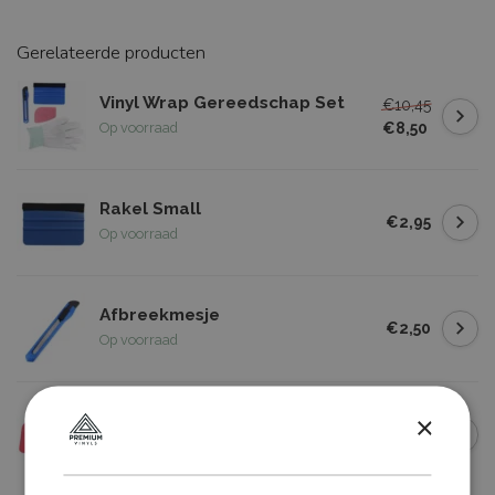
Gerelateerde producten
Vinyl Wrap Gereedschap Set
€10,45
€8,50
Op voorraad
Rakel Small
€2,95
Op voorraad
Afbreekmesje
€2,50
Op voorraad
×
Roze Rakel
€2,00
Op voorraad