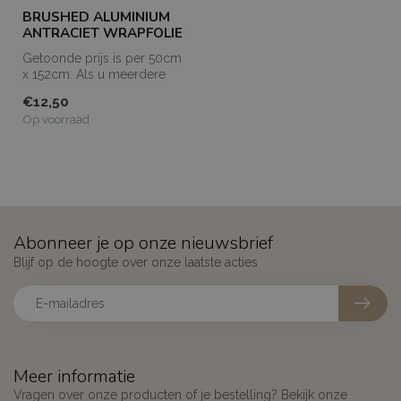
BRUSHED ALUMINIUM
ANTRACIET WRAPFOLIE
Getoonde prijs is per 50cm
x 152cm. Als u meerdere
meters bestelt, dan worden
€12,50
de...
Op voorraad
Abonneer je op onze nieuwsbrief
Blijf op de hoogte over onze laatste acties
Meer informatie
Vragen over onze producten of je bestelling? Bekijk onze