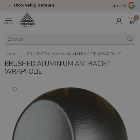
100%
veilig betalen
Groot assor
4.7
/5.0
0
MENU
Home
/
BRUSHED ALUMINIUM ANTRACIET WRAPFOLIE
BRUSHED ALUMINIUM ANTRACIET
WRAPFOLIE