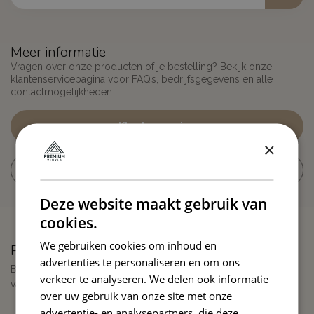
Meer informatie
Vragen over onze producten of je bestelling? Bekijk onze
klantenservicepagina voor FAQ’s, bedrijfsgegevens en alle
contactmogelijkheden.
Klantenservice
×
Bekijk onze winkels
Deze website maakt gebruik van
cookies.
We gebruiken cookies om inhoud en
Premiumvinyls
advertenties te personaliseren en om ons
Betrouwbare specialist in wrappingfolie met topservice en
verkeer te analyseren. We delen ook informatie
vakkennis sinds 2011
over uw gebruik van onze site met onze
advertentie- en analysepartners, die deze