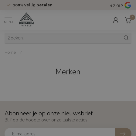
100%
veilig betalen
Groot assor
4.7
/5.0
0
MENU
Home
/
Merken
Abonneer je op onze nieuwsbrief
Blijf op de hoogte over onze laatste acties