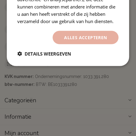
Kanaaldijk 4H
kunnen combineren met andere informatie die
2380 Ravels
u aan hen heeft verstrekt of die zij hebben
België
verzameld door uw gebruik van hun diensten.
+31653707905
ALLES ACCEPTEREN
+31653707905
DETAILS WEERGEVEN
rj@premiumvinyls.nl
KVK nummer:
Ondernemingsnummer: 1033.391.280
btw-nummer:
BTW: BE1033391280
Categorieën
Informatie
Mijn account