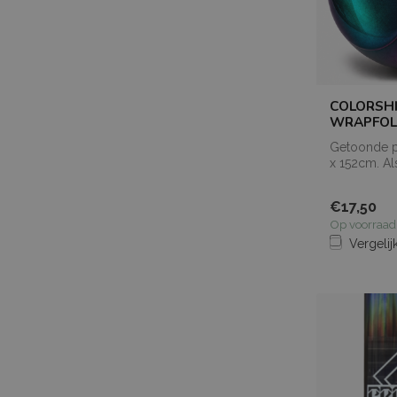
COLORSHI
WRAPFOL
Getoonde pr
x 152cm. A
meters best
de...
€17,50
Op voorraad
Vergelij