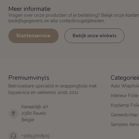
Meer informatie
Vragen over onze producten of je bestelling? Bekijk onze klante
bedrijfsgegevens en alle contactmogelijkheden.
Klantenservice
Bekijk onze winkels
Premiumvinyls
Categorie
Betrouwbare specialist in wrappingfolie met
Auto Wrapfoli
topservice en vakkennis sinds 2011
Interieur Folie
Koplamp Foli
Kanaaldijk 4H
2380 Ravels
Gereedschap
België
Samples Aanv
+31653707905