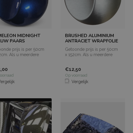
MELEON MIDNIGHT
BRUSHED ALUMINIUM
AUW PAARS
ANTRACIET WRAPFOLIE
onde prijs is per 50cm
Getoonde prijs is per 50cm
2cm. Als u meerdere
x 152cm. Als u meerdere
rs bestelt, dan worden
meters bestelt, dan worden
de...
,00
€12,50
oorraad
Op voorraad
ergelijk
Vergelijk