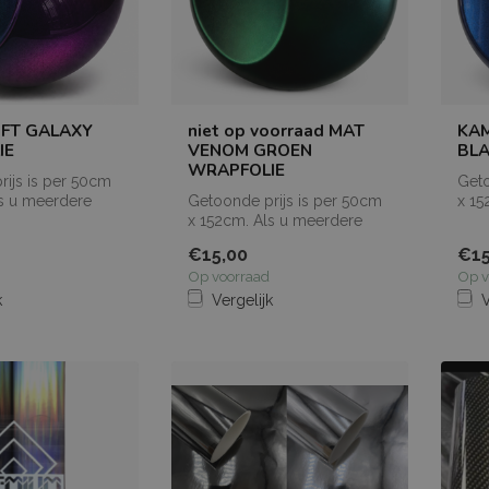
FT GALAXY
niet op voorraad MAT
KA
IE
VENOM GROEN
BL
WRAPFOLIE
ijs is per 50cm
Geto
ls u meerdere
Getoonde prijs is per 50cm
x 15
elt, dan worden
x 152cm. Als u meerdere
mete
meters bestelt, dan worden
de...
€15,00
€15
de...
Op voorraad
Op v
k
Vergelijk
V