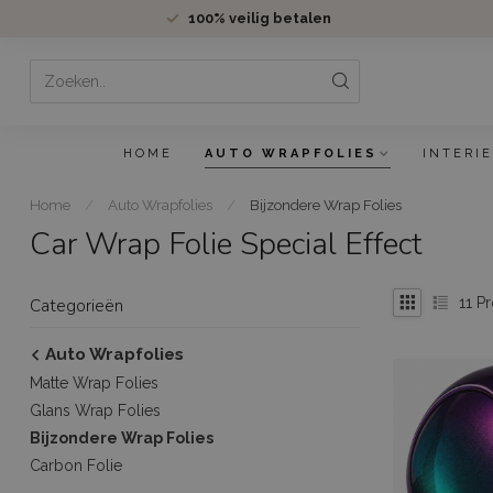
100%
veilig betalen
HOME
AUTO WRAPFOLIES
INTERI
Home
/
Auto Wrapfolies
/
Bijzondere Wrap Folies
Car Wrap Folie Special Effect
11
Pr
Categorieën
Auto Wrapfolies
Matte Wrap Folies
Glans Wrap Folies
Bijzondere Wrap Folies
Carbon Folie