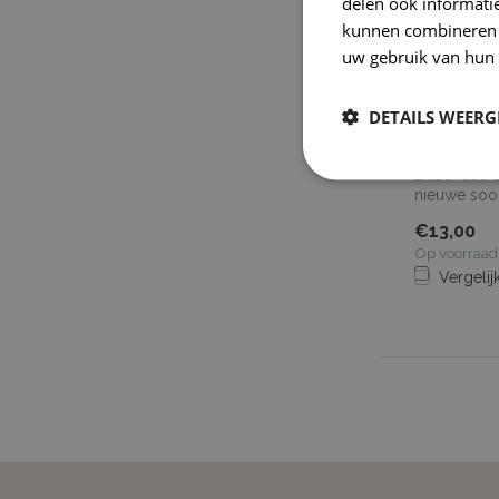
delen ook informatie
kunnen combineren m
uw gebruik van hun 
DETAILS WEERG
2D CARBO
WRAPFOL
Deze folie 
nieuwe soor
waardoor hij
€13,00
Op voorraad
Vergelij